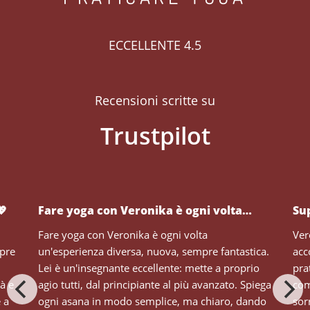
ECCELLENTE 4.5
Recensioni scritte su
💖
Fare yoga con Veronika è ogni volta…
Su
Fare yoga con Veronika è ogni volta
Ver
mpre
un'esperienza diversa, nuova, sempre fantastica.
acc
Lei è un'insegnante eccellente: mette a proprio
pra
tà e
agio tutti, dal principiante al più avanzato. Spiega
com
e a
ogni asana in modo semplice, ma chiaro, dando
sor