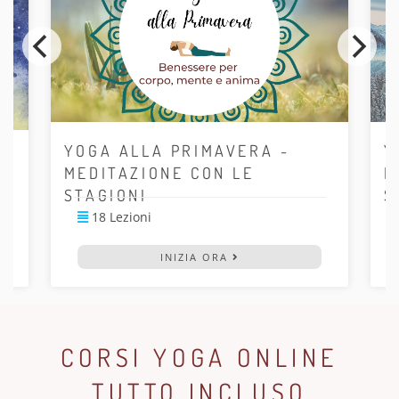
YOGA ALLA PRIMAVERA -
Y
MEDITAZIONE CON LE
M
STAGIONI
S
18 Lezioni
INIZIA ORA
CORSI YOGA ONLINE
TUTTO INCLUSO