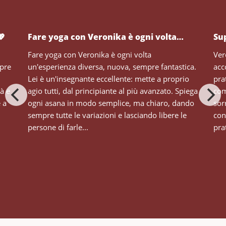
💖
Fare yoga con Veronika è ogni volta…
Su
Fare yoga con Veronika è ogni volta
Ver
mpre
un'esperienza diversa, nuova, sempre fantastica.
acc
Lei è un'insegnante eccellente: mette a proprio
pra
tà e
agio tutti, dal principiante al più avanzato. Spiega
com
e a
ogni asana in modo semplice, ma chiaro, dando
sor
sempre tutte le variazioni e lasciando libere le
con
persone di farle...
prat