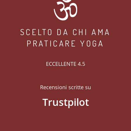
SCELTO DA CHI AMA
PRATICARE YOGA
ECCELLENTE 4.5
Recensioni scritte su