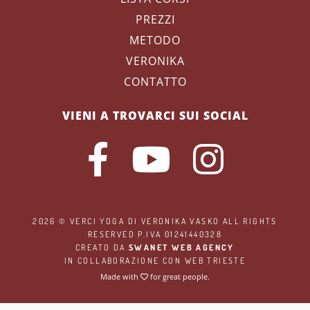
PREZZI
METODO
VERONIKA
CONTATTO
VIENI A TROVARCI SUI SOCIAL
2026 ©
VERCI YOGA
DI VERONIKA VASKO ALL RIGHTS
RESERVED P.IVA 01241440328
CREATO DA
SWANET WEB AGENCY
IN COLLABORAZIONE CON
WEB TRIESTE
Made with
for great people.