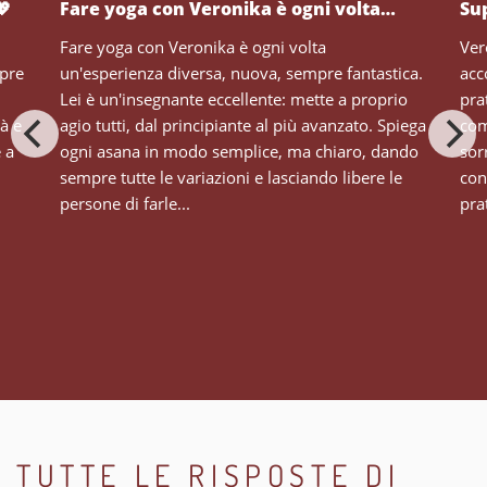
💖
Fare yoga con Veronika è ogni volta…
Su
Fare yoga con Veronika è ogni volta
Ver
mpre
un'esperienza diversa, nuova, sempre fantastica.
acc
Lei è un'insegnante eccellente: mette a proprio
pra
tà e
agio tutti, dal principiante al più avanzato. Spiega
com
e a
ogni asana in modo semplice, ma chiaro, dando
sor
sempre tutte le variazioni e lasciando libere le
con
persone di farle...
prat
TUTTE LE RISPOSTE DI