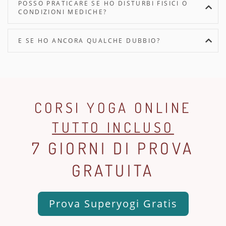
POSSO PRATICARE SE HO DISTURBI FISICI O
CONDIZIONI MEDICHE?
E SE HO ANCORA QUALCHE DUBBIO?
CORSI YOGA ONLINE
TUTTO INCLUSO
7 GIORNI DI PROVA
GRATUITA
Prova Superyogi Gratis