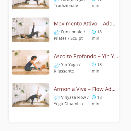
Tradizionale
min
Movimento Attivo – Addominali Funzionali
Funzionale /
18
Pilates / Sculpt
min
Ascolto Profondo – Yin Yoga Addominali
Yin Yoga /
18
Rilassante
min
Armonia Viva – Flow Addominali
Vinyasa Flow /
18
Yoga Dinamico
min