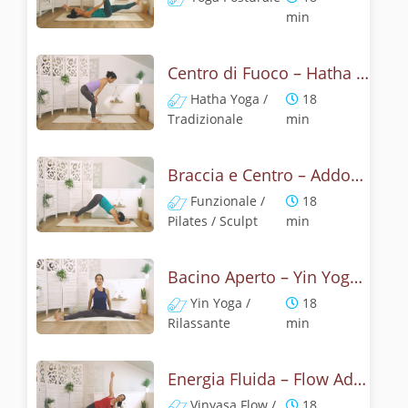
min
Centro di Fuoco – Hatha Yoga Addominali
Hatha Yoga /
18
Tradizionale
min
Braccia e Centro – Addominali Funzionali
Funzionale /
18
Pilates / Sculpt
min
Bacino Aperto – Yin Yoga Addominali
Yin Yoga /
18
Rilassante
min
Energia Fluida – Flow Addominali
Vinyasa Flow /
18