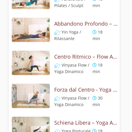
Pilates / Sculpt
min
Abbandono Profondo – Yin Yoga Addominali
Yin Yoga /
18
Rilassante
min
Centro Ritmico – Flow Addominali
Vinyasa Flow /
18
Yoga Dinamico
min
Forza dal Centro - Yoga Flow
Vinyasa Flow /
30
Yoga Dinamico
min
Schiena Libera – Yoga Addominali
Yoga Posturale
18