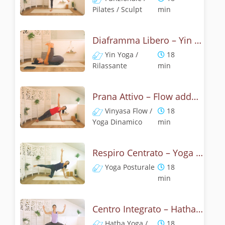
Pilates / Sculpt
min
Diaframma Libero – Yin Yoga Addominali
Yin Yoga /
18
Rilassante
min
Prana Attivo – Flow addominali
Vinyasa Flow /
18
Yoga Dinamico
min
Respiro Centrato – Yoga Addominali
Yoga Posturale
18
min
Centro Integrato – Hatha Yoga Addominali
Hatha Yoga /
18