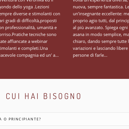
ondo dello yoga .Lezioni
nuova, sempre fantastica. Le
empre diverse e stimolanti con
un'insegnante eccellente: me
ari gradi di difficoltà,proposti
proprio agio tutti, dal princi
on professionalità, umanità e
al più avanzato. Spiega ogni
orriso.Pratiche tecniche sono
asana in modo semplice, m
tate affiancate a webinar
chiaro, dando sempre tutte 
timolanti e completi.Una
variazioni e lasciando libere 
iacevole compagnia ed un' a...
persone di farle...
I CUI HAI BISOGNO
 O PRINCIPIANTE?