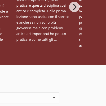
praticare questa disciplina così
i è
palestra, che on
antica e completa. Dalla prima
tte a
Veronika per l’a
lezione sono uscita con il sorriso
piante
porta ad ogni det
e anche se non sono più
posizione (il che 
giovanissima e con problemi
a
differenza nella 
articolari importanti ho potuto
le
yoga) e anche pe
praticare come tutti gli ...
le
rilassante e il so
accogl...