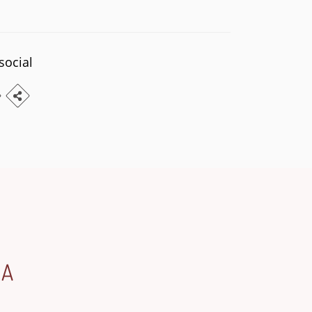
social
TA