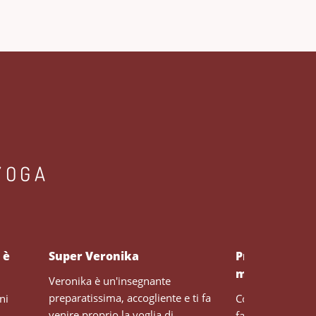
YOGA
 è
Super Veronika
Professionale
molto piacevo
Veronika è un'insegnante
preparatissima, accogliente e ti fa
ni
Conosco Veronika
venire proprio la voglia di
faccio con lei lezi