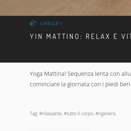
LIVELLO 1
YIN MATTINO: RELAX E VI
Yoga Mattina! Sequenza lenta con allun
cominciare la giornata con i piedi ben 
Tag: #rilassante, #tutto il corpo, #rigenera