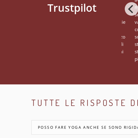
molto bene con il suo modo
m
semplice, diretto e rilassante di
s
insegnare e trasmettere le proprie
v
conoscenze su questa antica
c
particolarissima pratica. Apprezzo
s
inoltre tantissimo la possibilità di
s
seguire da casa le svariate lezioni
s
precon...
p
TUTTE LE RISPOSTE D
POSSO FARE YOGA ANCHE SE SONO RIGIDA