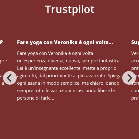
💖
Fare yoga con Veronika è ogni volta…
Su
Fare yoga con Veronika è ogni volta
Ver
mpre
un'esperienza diversa, nuova, sempre fantastica.
acc
Lei è un'insegnante eccellente: mette a proprio
pra
tà e
agio tutti, dal principiante al più avanzato. Spiega
com
e a
ogni asana in modo semplice, ma chiaro, dando
sor
sempre tutte le variazioni e lasciando libere le
con
persone di farle...
prat