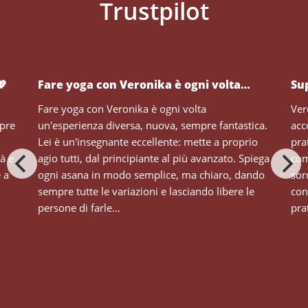
💖
Fare yoga con Veronika è ogni volta…
Su
Fare yoga con Veronika è ogni volta
Ver
mpre
un'esperienza diversa, nuova, sempre fantastica.
acc
Lei è un'insegnante eccellente: mette a proprio
pra
tà e
agio tutti, dal principiante al più avanzato. Spiega
com
e a
ogni asana in modo semplice, ma chiaro, dando
sor
sempre tutte le variazioni e lasciando libere le
con
persone di farle...
prat