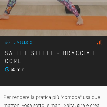
LIVELLO 2
SALTI E STELLE - BRACCIA E
CORE
60 min
Per rendere la pratica più "comoda" usa due
mattoni yoga sotto le mani. Salta, gira e crea