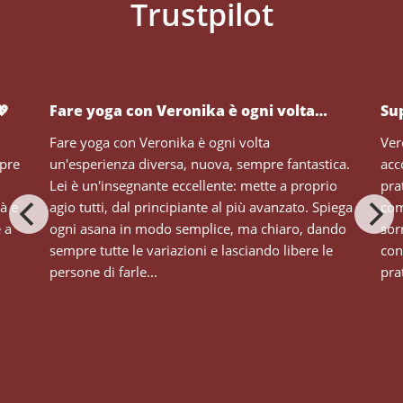
💖
Fare yoga con Veronika è ogni volta…
Su
Fare yoga con Veronika è ogni volta
Ver
mpre
un'esperienza diversa, nuova, sempre fantastica.
acc
Lei è un'insegnante eccellente: mette a proprio
pra
tà e
agio tutti, dal principiante al più avanzato. Spiega
com
e a
ogni asana in modo semplice, ma chiaro, dando
sor
sempre tutte le variazioni e lasciando libere le
con
persone di farle...
prat