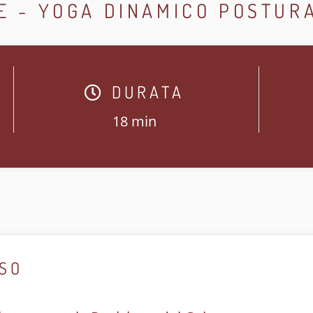
E - YOGA DINAMICO POSTUR
DURATA
18 min
RSO