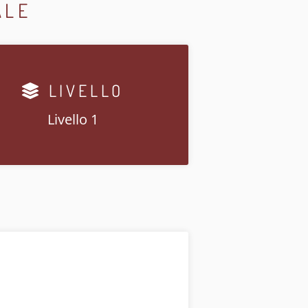
ALE
LIVELLO
Livello 1