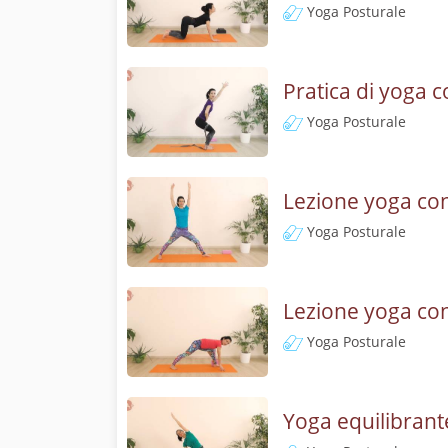
Yoga Posturale
Pratica di yoga c
Yoga Posturale
Lezione yoga con
Yoga Posturale
Lezione yoga con
Yoga Posturale
Yoga equilibrant