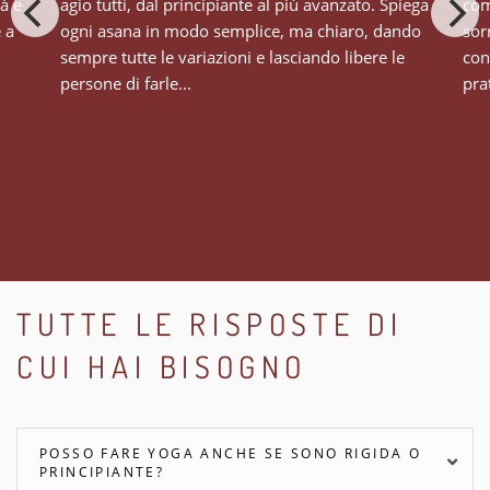
tà e
agio tutti, dal principiante al più avanzato. Spiega
com
e a
ogni asana in modo semplice, ma chiaro, dando
sor
sempre tutte le variazioni e lasciando libere le
con
persone di farle...
prat
TUTTE LE RISPOSTE DI
CUI HAI BISOGNO
POSSO FARE YOGA ANCHE SE SONO RIGIDA O
PRINCIPIANTE?