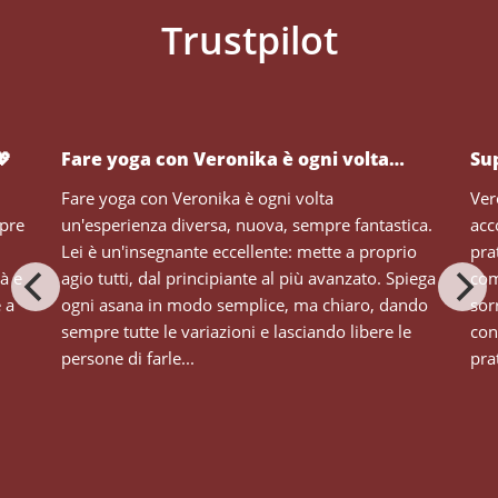
💖
Fare yoga con Veronika è ogni volta…
Su
Fare yoga con Veronika è ogni volta
Ver
mpre
un'esperienza diversa, nuova, sempre fantastica.
acc
Lei è un'insegnante eccellente: mette a proprio
pra
tà e
agio tutti, dal principiante al più avanzato. Spiega
com
e a
ogni asana in modo semplice, ma chiaro, dando
sor
sempre tutte le variazioni e lasciando libere le
con
persone di farle...
prat