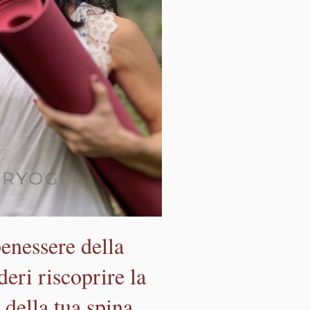
enessere della
ideri riscoprire la
 della tua spina