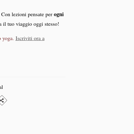
ogni
. Con lezioni pensate per
a il tuo viaggio oggi stesso!
o yoga.
Iscriviti ora a
al