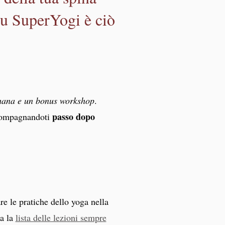
 su SuperYogi è ciò
imana e un bonus workshop
.
passo dopo
ccompagnandoti
re le pratiche dello yoga nella
ua la
lista delle lezioni sempre