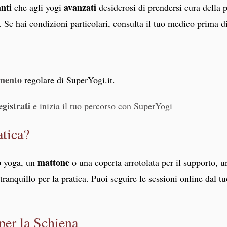
anti
avanzati
che agli yogi
desiderosi di prendersi cura della 
. Se hai condizioni particolari, consulta il tuo medico prima di
amento
regolare di SuperYogi.it.
gistrati
e inizia il tuo percorso con SuperYogi
atica?
o
mattone
yoga, un
o una coperta arrotolata per il supporto, 
anquillo per la pratica. Puoi seguire le sessioni online dal tu
per la Schiena