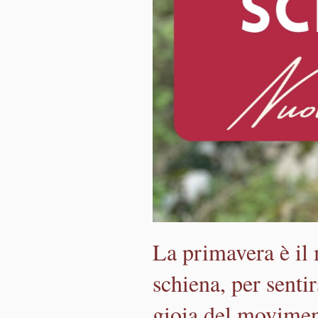
La primavera è il 
schiena, per sentirs
gioia del moviment