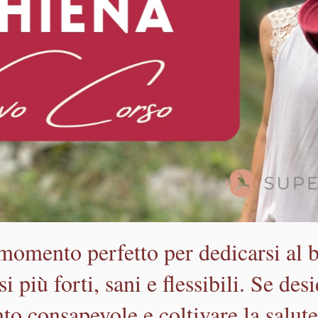
momento perfetto per dedicarsi al b
i più forti, sani e flessibili. Se des
o consapevole e coltivare la salute