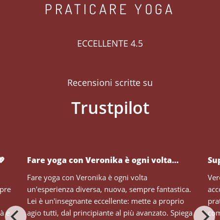
PRATICARE YOGA
ECCELLENTE 4.5
Recensioni scritte su
💖
Fare yoga con Veronika è ogni volta…
Su
Fare yoga con Veronika è ogni volta
Ver
mpre
un'esperienza diversa, nuova, sempre fantastica.
acc
Lei è un'insegnante eccellente: mette a proprio
pra
tà e
agio tutti, dal principiante al più avanzato. Spiega
com