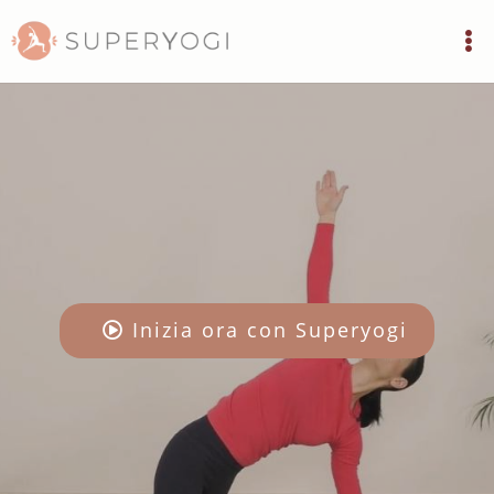
Inizia ora con Superyogi