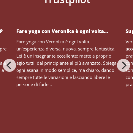
💖
Fare yoga con Veronika è ogni volta…
Su
Fare yoga con Veronika è ogni volta
Ver
mpre
un'esperienza diversa, nuova, sempre fantastica.
acc
Lei è un'insegnante eccellente: mette a proprio
pra
tà e
agio tutti, dal principiante al più avanzato. Spiega
com
e a
ogni asana in modo semplice, ma chiaro, dando
sor
sempre tutte le variazioni e lasciando libere le
con
persone di farle...
prat