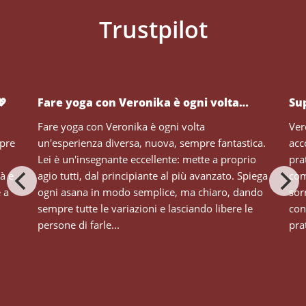
💖
Fare yoga con Veronika è ogni volta…
Su
Fare yoga con Veronika è ogni volta
Ver
mpre
un'esperienza diversa, nuova, sempre fantastica.
acc
Lei è un'insegnante eccellente: mette a proprio
pra
tà e
agio tutti, dal principiante al più avanzato. Spiega
com
e a
ogni asana in modo semplice, ma chiaro, dando
sor
sempre tutte le variazioni e lasciando libere le
con
persone di farle...
prat