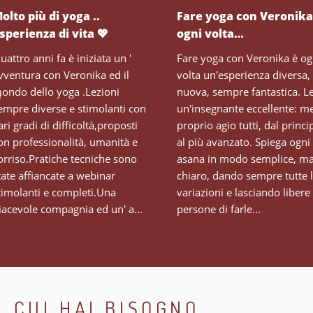
olto più di yoga ..
Fare yoga con Veronika
sperienza di vita 💖
ogni volta…
uattro anni fa è iniziata un '
Fare yoga con Veronika è og
vventura con Veronika ed il
volta un'esperienza diversa,
ondo dello yoga .Lezioni
nuova, sempre fantastica. Le
empre diverse e stimolanti con
un'insegnante eccellente: me
ari gradi di difficoltà,proposti
proprio agio tutti, dal princi
on professionalità, umanità e
al più avanzato. Spiega ogni
orriso.Pratiche tecniche sono
asana in modo semplice, m
tate affiancate a webinar
chiaro, dando sempre tutte 
timolanti e completi.Una
variazioni e lasciando libere 
iacevole compagnia ed un' a...
persone di farle...
I CUI HAI BISOGNO