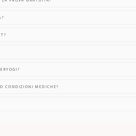
E LA PROVA GRATUITA?
A?
ET?
PERYOGI?
I O CONDIZIONI MEDICHE?