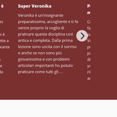
 è
Super Veronika
Professionale
molto piacevo
Veronika è un'insegnante
preparatissima, accogliente e ti fa
ni
Conosco Veronika
venire proprio la voglia di
faccio con lei lezi
praticare questa disciplina così
i è
palestra, che on
antica e completa. Dalla prima
tte a
Veronika per l’a
lezione sono uscita con il sorriso
piante
porta ad ogni det
e anche se non sono più
posizione (il che 
giovanissima e con problemi
a
differenza nella 
articolari importanti ho potuto
le
yoga) e anche pe
praticare come tutti gli ...
le
rilassante e il so
accogl...