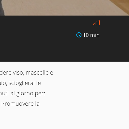
10 min
dere viso, mascelle e
, scioglierai le
uti al giorno per:
ra Promuovere la