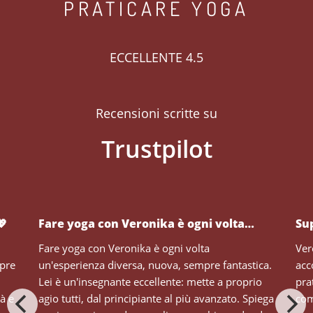
PRATICARE YOGA
ECCELLENTE 4.5
Recensioni scritte su
💖
Fare yoga con Veronika è ogni volta…
Su
Fare yoga con Veronika è ogni volta
Ver
mpre
un'esperienza diversa, nuova, sempre fantastica.
acc
Lei è un'insegnante eccellente: mette a proprio
pra
tà e
agio tutti, dal principiante al più avanzato. Spiega
com