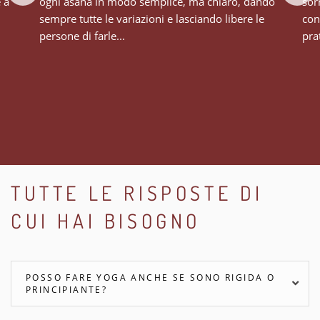
e a
ogni asana in modo semplice, ma chiaro, dando
sor
sempre tutte le variazioni e lasciando libere le
con
persone di farle...
prat
TUTTE LE RISPOSTE DI
CUI HAI BISOGNO
POSSO FARE YOGA ANCHE SE SONO RIGIDA O
PRINCIPIANTE?