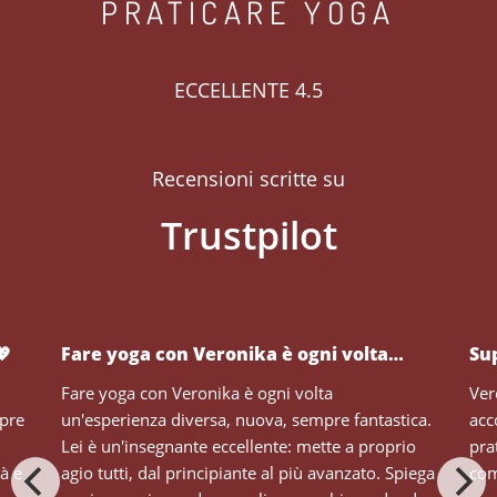
PRATICARE YOGA
ECCELLENTE 4.5
Recensioni scritte su
💖
Fare yoga con Veronika è ogni volta…
Su
Fare yoga con Veronika è ogni volta
Ver
mpre
un'esperienza diversa, nuova, sempre fantastica.
acc
Lei è un'insegnante eccellente: mette a proprio
pra
tà e
agio tutti, dal principiante al più avanzato. Spiega
com