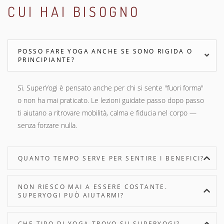
CUI HAI BISOGNO
POSSO FARE YOGA ANCHE SE SONO RIGIDA O
PRINCIPIANTE?
Sì. SuperYogi è pensato anche per chi si sente "fuori forma"
o non ha mai praticato. Le lezioni guidate passo dopo passo
ti aiutano a ritrovare mobilità, calma e fiducia nel corpo —
senza forzare nulla.
QUANTO TEMPO SERVE PER SENTIRE I BENEFICI?
NON RIESCO MAI A ESSERE COSTANTE.
SUPERYOGI PUÒ AIUTARMI?
CHE TIPO DI YOGA TROVO SU SUPERYOGI?