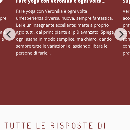
💖
Fare yoga con Veronika è ogni volta…
Su
Fare yoga con Veronika è ogni volta
Ver
mpre
un'esperienza diversa, nuova, sempre fantastica.
acc
Lei è un'insegnante eccellente: mette a proprio
pra
tà e
agio tutti, dal principiante al più avanzato. Spiega
com
e a
ogni asana in modo semplice, ma chiaro, dando
sor
sempre tutte le variazioni e lasciando libere le
con
persone di farle...
prat
TUTTE LE RISPOSTE DI