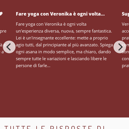
💖
Fare yoga con Veronika è ogni volta…
Su
Fare yoga con Veronika è ogni volta
Ver
mpre
un'esperienza diversa, nuova, sempre fantastica.
acc
Lei è un'insegnante eccellente: mette a proprio
pra
tà e
agio tutti, dal principiante al più avanzato. Spiega
com
e a
ogni asana in modo semplice, ma chiaro, dando
sor
sempre tutte le variazioni e lasciando libere le
con
persone di farle...
prat
TUTTE LE RISPOSTE DI