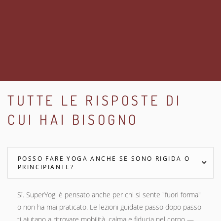
TUTTE LE RISPOSTE DI
CUI HAI BISOGNO
POSSO FARE YOGA ANCHE SE SONO RIGIDA O
PRINCIPIANTE?
Sì. SuperYogi è pensato anche per chi si sente "fuori forma"
o non ha mai praticato. Le lezioni guidate passo dopo passo
ti aiutano a ritrovare mobilità, calma e fiducia nel corpo —