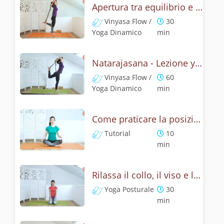
Apertura tra equilibrio e cuore - Natrajasana
Vinyasa Flow /
30
Yoga Dinamico
min
Natarajasana - Lezione yoga con la mitologia della posizione di Shiva danzante
Vinyasa Flow /
60
Yoga Dinamico
min
Come praticare la posizione del leone? Tutorial Simhasana
Tutorial
10
min
Rilassa il collo, il viso e le spalle - Yoga con la posizione del leone
Yoga Posturale
30
min