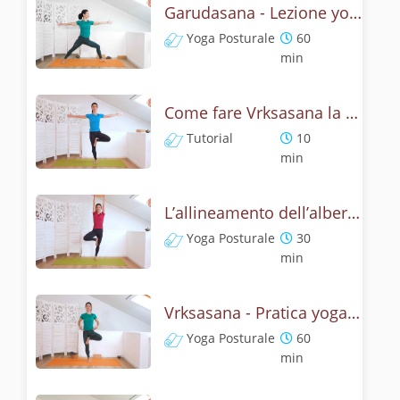
Garudasana - Lezione yoga con la storia dell'aquila
Yoga Posturale
60
min
Come fare Vrksasana la posizione dell’albero? Tutorial
Tutorial
10
min
L’allineamento dell’albero - Yoga con Vrksasana
Yoga Posturale
30
min
Vrksasana - Pratica yoga con l'anatomia dell'albero
Yoga Posturale
60
min