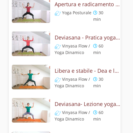
Apertura e radicamento con la posizione della Dea
Yoga Posturale
30
min
Deviasana - Pratica yoga con la tecnica della posizione della Dea
Vinyasa Flow /
60
Yoga Dinamico
min
Libera e stabile - Dea e leone
Vinyasa Flow /
30
Yoga Dinamico
min
Deviasana- Lezione yoga con la mitologia della posizione della Dea
Vinyasa Flow /
60
Yoga Dinamico
min