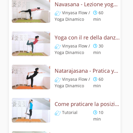
Navasana - Lezione yoga con la mitologia della posizione della barca
Vinyasa Flow /
60
Yoga Dinamico
min
Yoga con il re della danza - Natarajasana con un braccio
Vinyasa Flow /
30
Yoga Dinamico
min
Natarajasana - Pratica yoga con la tecnica della posizione di Shiva danzante
Vinyasa Flow /
60
Yoga Dinamico
min
Come praticare la posizione Signore della danza? Tutorial di Natarajasana
Tutorial
10
min