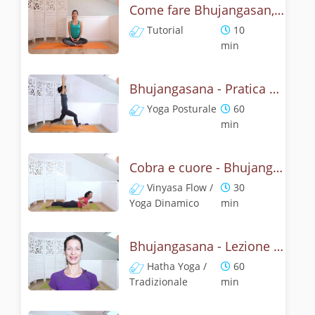
Come fare Bhujangasan, la posizione del cobra? Tutorial
Tutorial
10
min
Bhujangasana - Pratica yoga con l'anatomia del cobra
Yoga Posturale
60
min
Cobra e cuore - Bhujangasana flow
Vinyasa Flow /
30
Yoga Dinamico
min
Bhujangasana - Lezione yoga con la storia del cobra
Hatha Yoga /
60
Tradizionale
min