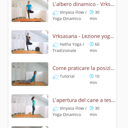
L'albero dinamico - Vrksasana vinyasa flow
Vinyasa Flow /
30
Yoga Dinamico
min
Vrksasana - Lezione yoga con la storia dell'albero
Hatha Yoga /
60
Tradizionale
min
Come praticare la posizione del cane a testa su, Urdhva Mukha Svanasana? Tutorial
Tutorial
10
min
L'apertura del cane a testa in su - Yoga dinamico
Vinyasa Flow /
30
Yoga Dinamico
min