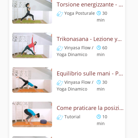
Torsione energizzante - Lezione con la posizione del triangolo
Yoga Posturale
30
min
Trikonasana - Lezione yoga con la mitologia della posizione del triangolo
Vinyasa Flow /
60
Yoga Dinamico
min
Equilibrio sulle mani - Pratica con la posizione del corvo
Vinyasa Flow /
30
Yoga Dinamico
min
Come praticare la posizione del corvo? Tutorial Bakasana
Tutorial
10
min