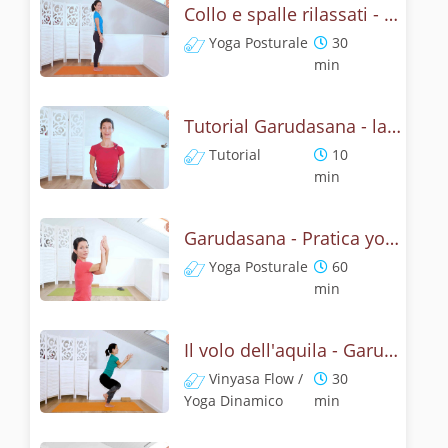
Collo e spalle rilassati - Garudasana Yoga Posturale
Yoga Posturale
30
min
Tutorial Garudasana - la posizone dell'aquila
Tutorial
10
min
Garudasana - Pratica yoga con l'anatomia dell'aquila
Yoga Posturale
60
min
Il volo dell'aquila - Garudasana yoga flow
Vinyasa Flow /
30
Yoga Dinamico
min