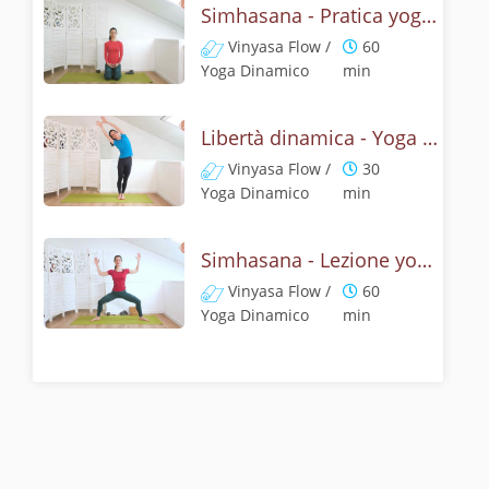
Simhasana - Pratica yoga con la tecnica della posizione del ruggito del leone
Vinyasa Flow /
60
Yoga Dinamico
min
Libertà dinamica - Yoga con il ruggito del leone
Vinyasa Flow /
30
Yoga Dinamico
min
Simhasana - Lezione yoga con la mitologia della posizione del ruggito del leone
Vinyasa Flow /
60
Yoga Dinamico
min