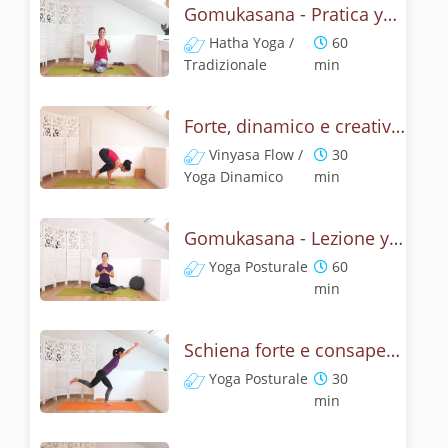
Gomukasana - Pratica yoga con l'anatomia del muso della vacca
Hatha Yoga /
60
Tradizionale
min
Forte, dinamico e creativo - Gomukasana vinyasa yoga
Vinyasa Flow /
30
Yoga Dinamico
min
Gomukasana - Lezione yoga con la storia del muso della vacca
Yoga Posturale
60
min
Schiena forte e consapevole con Bhujangasana, la posizione del cobra
Yoga Posturale
30
min