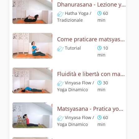
Dhanurasana - Lezione yoga con la storia dell'arco
Hatha Yoga /
60
Tradizionale
min
Come praticare matsyasana, la posizione del pesce? Tutorial
Tutorial
10
min
Fluidità e libertà con matsyasana, la posizione del pesce
Vinyasa Flow /
30
Yoga Dinamico
min
Matsyasana - Pratica yoga con la tecnica della posizione del pesce
Vinyasa Flow /
60
Yoga Dinamico
min