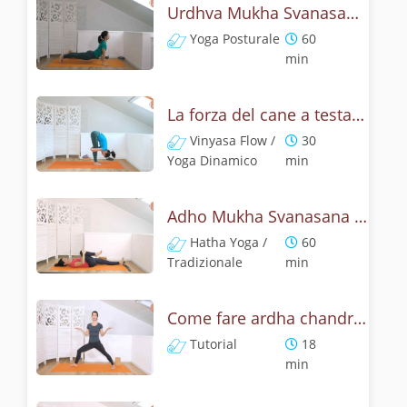
Urdhva Mukha Svanasana - Pratica yoga con l'anatomia del cane a testa on su
Yoga Posturale
60
min
La forza del cane a testa in su - Yoga Dinamico
Vinyasa Flow /
30
Yoga Dinamico
min
Adho Mukha Svanasana - Lezione yoga con la storia del cane
Hatha Yoga /
60
Tradizionale
min
Come fare ardha chandrasana, la posizione della mezza luna? Tutorial
Tutorial
18
min