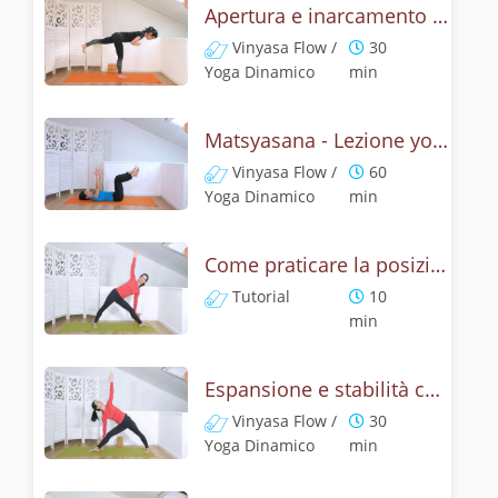
Apertura e inarcamento con la posizione del pesce
Vinyasa Flow /
30
Yoga Dinamico
min
Matsyasana - Lezione yoga con la mitologia della posizione del pescie
Vinyasa Flow /
60
Yoga Dinamico
min
Come praticare la posizione del triangolo? Tutorial di Utthita e Privritta Trikonasana
Tutorial
10
min
Espansione e stabilità con la posizione del triangolo, Utthita Trikonasana
Vinyasa Flow /
30
Yoga Dinamico
min