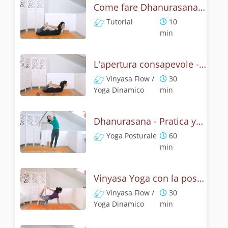
Come fare Dhanurasana, la posizione dell' arco? Tutorial
Tutorial
10
min
L'apertura consapevole - Pratica con dhanurasana
Vinyasa Flow /
30
Yoga Dinamico
min
Dhanurasana - Pratica yoga con la tecnica dell'arco
Yoga Posturale
60
min
Vinyasa Yoga con la posizione dell' arco - Dhanurasana Flow
Vinyasa Flow /
30
Yoga Dinamico
min