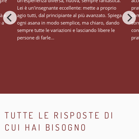
mpre
un'esperienza diversa, nuova, sempre fantastica.
acc
Lei è un'insegnante eccellente: mette a proprio
pra
tà e
agio tutti, dal principiante al più avanzato. Spiega
com
e a
ogni asana in modo semplice, ma chiaro, dando
sor
sempre tutte le variazioni e lasciando libere le
con
persone di farle...
prat
TUTTE LE RISPOSTE DI
CUI HAI BISOGNO