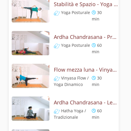
Stabilità e Spazio - Yoga con la mezza luna
Yoga Posturale
30
min
Ardha Chandrasana - Pratica yoga con l'anatomia della mezza luna
Yoga Posturale
60
min
Flow mezza luna - Vinyasa yoga con ardha chandrasana
Vinyasa Flow /
30
Yoga Dinamico
min
Ardha Chandrasana - Lezione yoga con la storia della mezza luna
Hatha Yoga /
60
Tradizionale
min