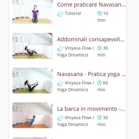
Come praticare Navasana, la posizione della barca? Tutorial
Tutorial
10
min
Addominali consapevoli con la posizione della barca
Vinyasa Flow /
30
Yoga Dinamico
min
Navasana - Pratica yoga con la tecnica della posizione della barca
Vinyasa Flow /
60
Yoga Dinamico
min
La barca in movimento - Addominali con Navasana
Vinyasa Flow /
30
Yoga Dinamico
min