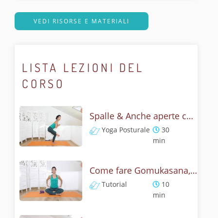
VEDI RISORSE E MATERIALI
LISTA LEZIONI DEL
CORSO
Spalle & Anche aperte con Gomukasana - Flow lento e posturale
Yoga Posturale
30
min
Come fare Gomukasana, la posizione del muso della vacca? Tutorial
Tutorial
10
min