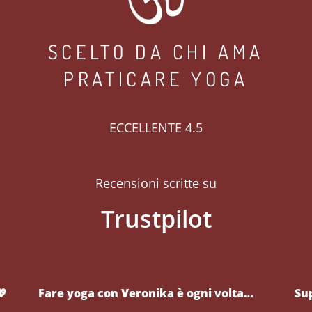
SCELTO DA CHI AMA
PRATICARE YOGA
ECCELLENTE 4.5
Recensioni scritte su
💖
Fare yoga con Veronika è ogni volta…
Su