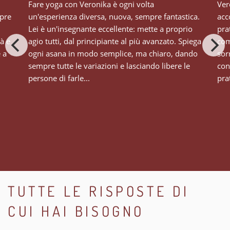
Fare yoga con Veronika è ogni volta
Ver
mpre
un'esperienza diversa, nuova, sempre fantastica.
acc
Lei è un'insegnante eccellente: mette a proprio
pra
tà e
agio tutti, dal principiante al più avanzato. Spiega
com
e a
ogni asana in modo semplice, ma chiaro, dando
sor
sempre tutte le variazioni e lasciando libere le
con
persone di farle...
prat
TUTTE LE RISPOSTE DI
CUI HAI BISOGNO