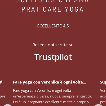
PRATICARE YOGA
ECCELLENTE 4.5
Recensioni scritte su
💖
Fare yoga con Veronika è ogni volta…
Su
Fare yoga con Veronika è ogni volta
Ver
mpre
un'esperienza diversa, nuova, sempre fantastica.
acc
Lei è un'insegnante eccellente: mette a proprio
pra