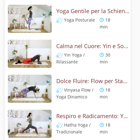
Yoga Gentile per la Schiena Sana
Yoga Posturale
18
min
Calma nel Cuore: Yin e Somatico per il Rilascio delle Tensioni
Yin Yoga /
30
Rilassante
min
Dolce Fluire: Flow per Stabilità e Apertura
Vinyasa Flow /
18
Yoga Dinamico
min
Respiro e Radicamento: Yoga per Te
Hatha Yoga /
18
Tradizionale
min