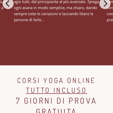
tà e
agio tutti, dal principiante al più avanzato. Spiega
com
e a
ogni asana in modo semplice, ma chiaro, dando
sor
sempre tutte le variazioni e lasciando libere le
con
persone di farle...
prat
CORSI YOGA ONLINE
TUTTO INCLUSO
7 GIORNI DI PROVA
GRATUITA