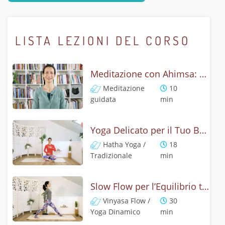
LISTA LEZIONI DEL CORSO
Meditazione con Ahimsa: Gentilezza con Mantra
Meditazione
10
guidata
min
Yoga Delicato per il Tuo Benessere - Ahimsa in Movimento
Hatha Yoga /
18
Tradizionale
min
Slow Flow per l’Equilibrio tra Dare e Ricevere
Vinyasa Flow /
30
Yoga Dinamico
min