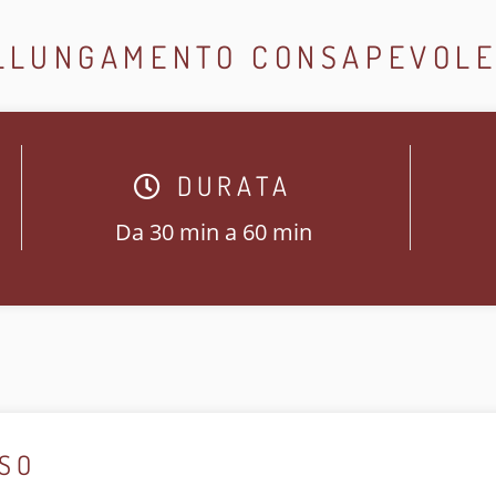
ALLUNGAMENTO CONSAPEVOL
DURATA
Da 30 min a 60 min
RSO