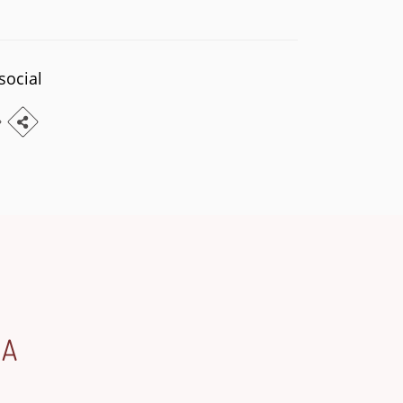
social
TA