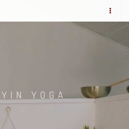
 YIN YOGA