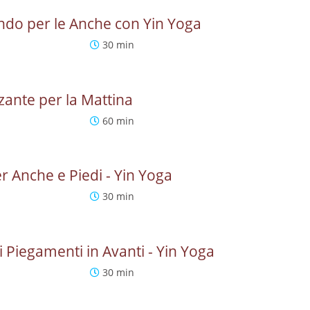
ndo per le Anche con Yin Yoga
30 min
zante per la Mattina
60 min
 Anche e Piedi - Yin Yoga
30 min
i Piegamenti in Avanti - Yin Yoga
30 min