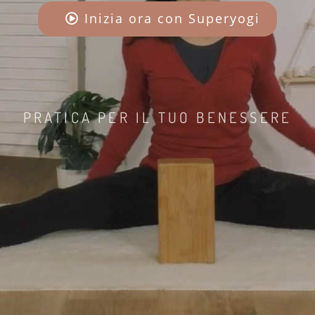
Inizia ora con Superyogi
PRATICA PER IL TUO BENESSERE