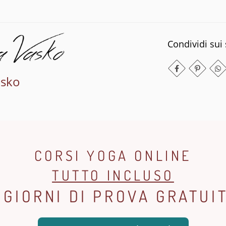
Condividi sui 
asko
CORSI YOGA ONLINE
TUTTO INCLUSO
 GIORNI DI PROVA GRATUI