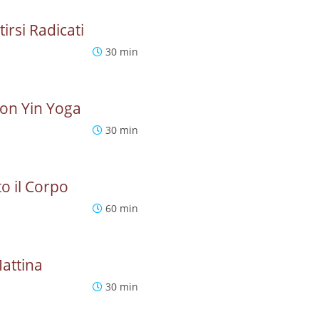
irsi Radicati
30 min
con Yin Yoga
30 min
o il Corpo
60 min
Mattina
30 min