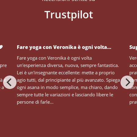
💖
Fare yoga con Veronika è ogni volta…
Su
Fare yoga con Veronika è ogni volta
Ver
mpre
un'esperienza diversa, nuova, sempre fantastica.
acc
Lei è un'insegnante eccellente: mette a proprio
pra
tà e
agio tutti, dal principiante al più avanzato. Spiega
com
e a
ogni asana in modo semplice, ma chiaro, dando
sor
sempre tutte le variazioni e lasciando libere le
con
persone di farle...
prat