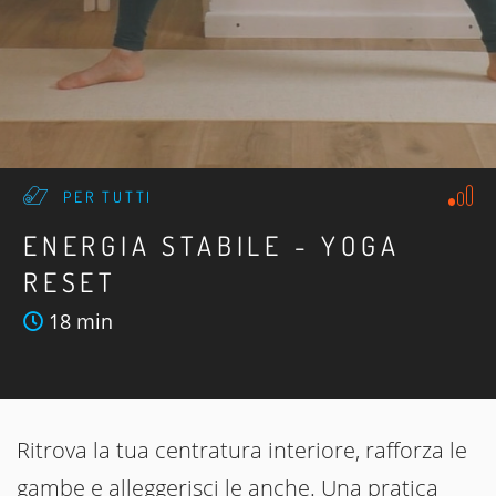
PER TUTTI
ENERGIA STABILE - YOGA
RESET
18 min
Ritrova la tua centratura interiore, rafforza le
gambe e alleggerisci le anche. Una pratica