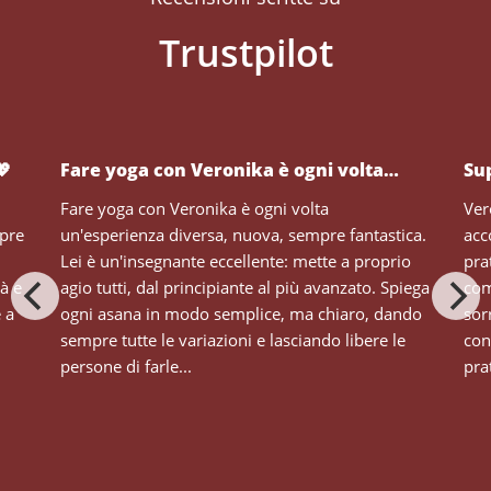
💖
Fare yoga con Veronika è ogni volta…
Su
Fare yoga con Veronika è ogni volta
Ver
mpre
un'esperienza diversa, nuova, sempre fantastica.
acc
Lei è un'insegnante eccellente: mette a proprio
pra
tà e
agio tutti, dal principiante al più avanzato. Spiega
com
e a
ogni asana in modo semplice, ma chiaro, dando
sor
sempre tutte le variazioni e lasciando libere le
con
persone di farle...
prat