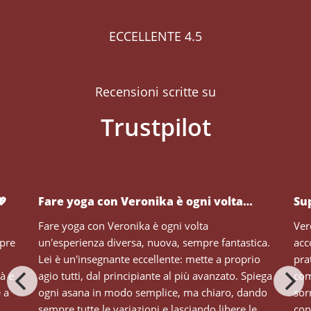
ECCELLENTE 4.5
Recensioni scritte su
💖
Fare yoga con Veronika è ogni volta…
Su
Fare yoga con Veronika è ogni volta
Ver
mpre
un'esperienza diversa, nuova, sempre fantastica.
acc
Lei è un'insegnante eccellente: mette a proprio
pra
tà e
agio tutti, dal principiante al più avanzato. Spiega
com
e a
ogni asana in modo semplice, ma chiaro, dando
sor
sempre tutte le variazioni e lasciando libere le
con