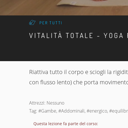
PER TUTTI
VITALITÀ TOTALE - YOGA
Riattiva tutto il corpo e sciogli la rig
con flusso lento) che porta movimento e
Attrezzi: Nessuno
Tag: #Gambe, #Addominali, #energico, #equilibran
Questa lezione fa parte del corso: