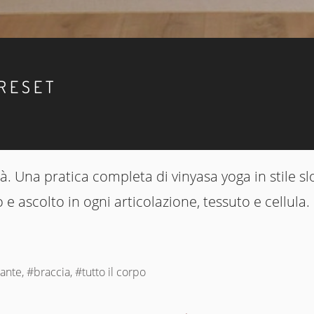
 RESET
idità. Una pratica completa di vinyasa yoga in stile 
 ascolto in ogni articolazione, tessuto e cellula.
te, #braccia, #tutto il corpo