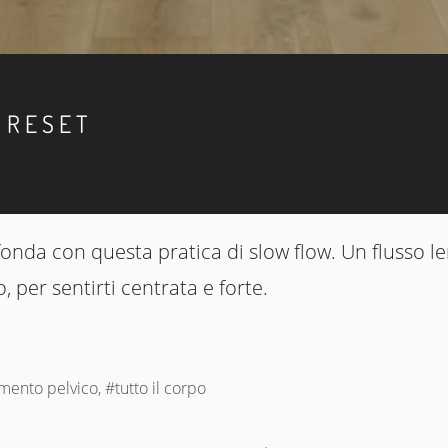
 RESET
profonda con questa pratica di slow flow. Un flusso l
o, per sentirti centrata e forte.
mento pelvico, #tutto il corpo