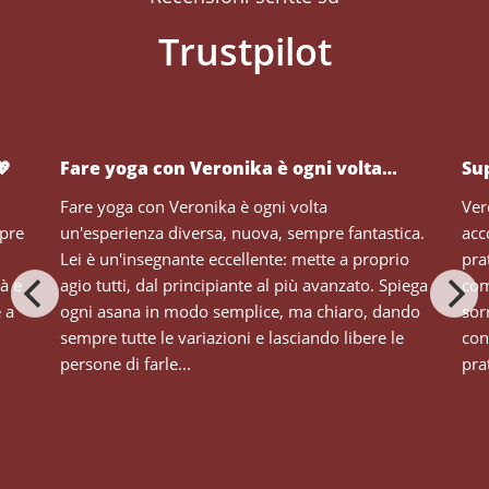
💖
Fare yoga con Veronika è ogni volta…
Su
Fare yoga con Veronika è ogni volta
Ver
mpre
un'esperienza diversa, nuova, sempre fantastica.
acc
Lei è un'insegnante eccellente: mette a proprio
pra
tà e
agio tutti, dal principiante al più avanzato. Spiega
com
e a
ogni asana in modo semplice, ma chiaro, dando
sor
sempre tutte le variazioni e lasciando libere le
con
persone di farle...
prat