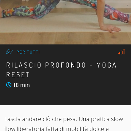
PER TUTTI
RILASCIO PROFONDO - YOGA
RESET
18 min
Lascia andare ciò che pesa. Una pratica slow
flow liberatoria fatta di mobilità dolce e