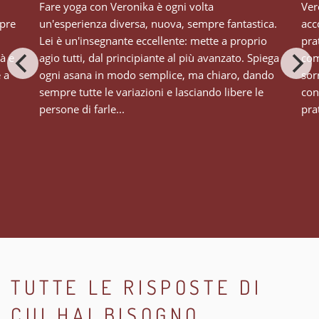
Fare yoga con Veronika è ogni volta
Ver
mpre
un'esperienza diversa, nuova, sempre fantastica.
acc
Lei è un'insegnante eccellente: mette a proprio
pra
tà e
agio tutti, dal principiante al più avanzato. Spiega
com
e a
ogni asana in modo semplice, ma chiaro, dando
sor
sempre tutte le variazioni e lasciando libere le
con
persone di farle...
prat
TUTTE LE RISPOSTE DI
CUI HAI BISOGNO