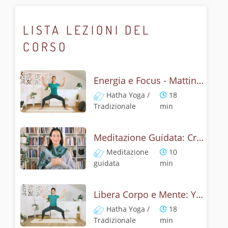
LISTA LEZIONI DEL
CORSO
Energia e Focus - Mattina in Armonia
Hatha Yoga /
18
Tradizionale
min
Meditazione Guidata: Crea Spazio per il Nuovo
Meditazione
10
guidata
min
Libera Corpo e Mente: Yoga per Lasciare Andare
Hatha Yoga /
18
Tradizionale
min