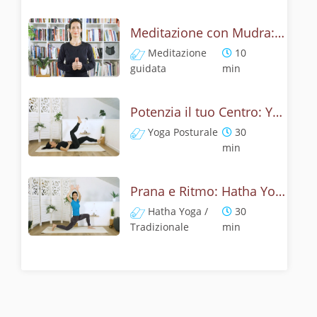
Meditazione con Mudra: Risveglia il Potere Interiore
Meditazione
10
guidata
min
Potenzia il tuo Centro: Yoga Posturale per Addome e Schiena
Yoga Posturale
30
min
Prana e Ritmo: Hatha Yoga per Equilibrio
Hatha Yoga /
30
Tradizionale
min