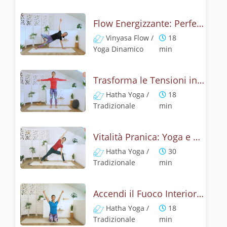
Flow Energizzante: Perfetto per Corpo e Mente
Vinyasa Flow /
18
Yoga Dinamico
min
Trasforma le Tensioni in Energia: Yoga Delicata ma Potente
Hatha Yoga /
18
Tradizionale
min
Vitalità Pranica: Yoga e Respiro contro Stanchezza
Hatha Yoga /
30
Tradizionale
min
Accendi il Fuoco Interiore: Hatha Yoga Energizzante
Hatha Yoga /
18
Tradizionale
min