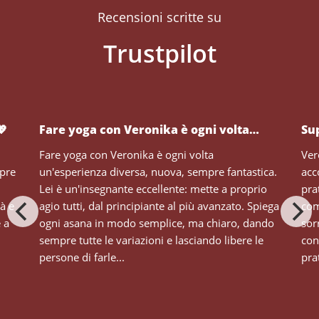
Recensioni scritte su
💖
Fare yoga con Veronika è ogni volta…
Su
Fare yoga con Veronika è ogni volta
Ver
mpre
un'esperienza diversa, nuova, sempre fantastica.
acc
Lei è un'insegnante eccellente: mette a proprio
pra
tà e
agio tutti, dal principiante al più avanzato. Spiega
com
e a
ogni asana in modo semplice, ma chiaro, dando
sor
sempre tutte le variazioni e lasciando libere le
con
persone di farle...
prat