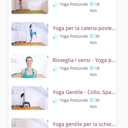
Yoga Posturale
18
min
Yoga per la catena posteriore - Esercizi cosce, anche e glutei
Yoga Posturale
30
min
Risveglia i sensi - Yoga per occhi, viso e collo
Yoga Posturale
18
min
Yoga Gentile - Collo, Spalle, Polsi liberi e rilassati
Yoga Posturale
30
min
Yoga gentile per la schiena