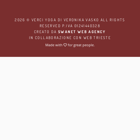
2026 ©
VERCI YOGA
DI VERONIKA VASKO ALL RIGHTS
RESERVED P.IVA 01241440328
CREATO DA
SWANET WEB AGENCY
IN COLLABORAZIONE CON
WEB TRIESTE
Made with
for great people.