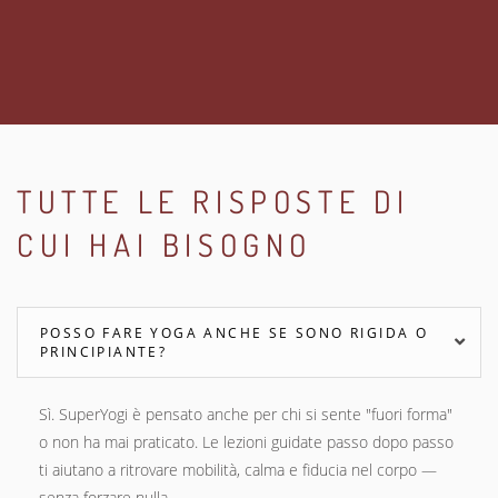
TUTTE LE RISPOSTE DI
CUI HAI BISOGNO
POSSO FARE YOGA ANCHE SE SONO RIGIDA O
PRINCIPIANTE?
Sì. SuperYogi è pensato anche per chi si sente "fuori forma"
o non ha mai praticato. Le lezioni guidate passo dopo passo
ti aiutano a ritrovare mobilità, calma e fiducia nel corpo —
senza forzare nulla.