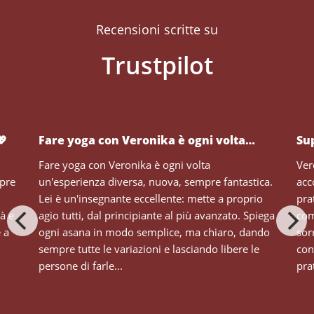
Recensioni scritte su
💖
Fare yoga con Veronika è ogni volta…
Su
Fare yoga con Veronika è ogni volta
Ver
mpre
un'esperienza diversa, nuova, sempre fantastica.
acc
Lei è un'insegnante eccellente: mette a proprio
pra
tà e
agio tutti, dal principiante al più avanzato. Spiega
com
e a
ogni asana in modo semplice, ma chiaro, dando
sor
sempre tutte le variazioni e lasciando libere le
con
persone di farle...
prat