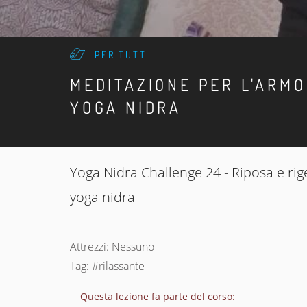
PER TUTTI
MEDITAZIONE PER L'ARMO
YOGA NIDRA
Yoga Nidra Challenge 24 - Riposa e rig
yoga nidra
Attrezzi: Nessuno
Tag: #rilassante
Questa lezione fa parte del corso: