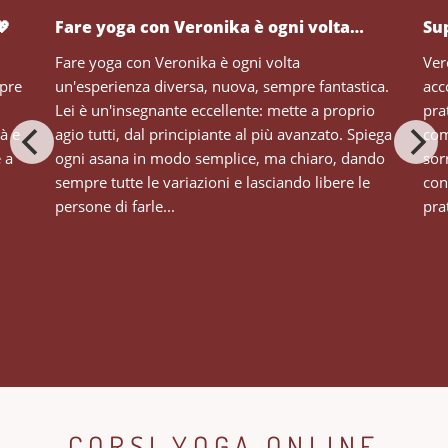
💖
Fare yoga con Veronika è ogni volta…
Su
Fare yoga con Veronika è ogni volta
Ver
mpre
un'esperienza diversa, nuova, sempre fantastica.
acc
Lei è un'insegnante eccellente: mette a proprio
pra
tà e
agio tutti, dal principiante al più avanzato. Spiega
com
e a
ogni asana in modo semplice, ma chiaro, dando
sor
sempre tutte le variazioni e lasciando libere le
con
persone di farle...
prat
CORSI YOGA ONLINE