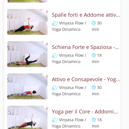
Spalle forti e Addome attivo - Yoga Dinamico Postuarale
Vinyasa Flow /
30
Yoga Dinamico
min
Schiena Forte e Spaziosa - Yoga con la posizione della locusta
Vinyasa Flow /
18
Yoga Dinamico
min
Attivo e Consapevole - Yoga con Chaturanga
Vinyasa Flow /
30
Yoga Dinamico
min
Yoga per il Core - Addominali e Schiena
Vinyasa Flow /
18
Yoga Dinamico
min