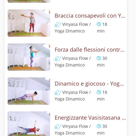
Braccia consapevoli con Yoga dinamico
Vinyasa Flow /
18
Yoga Dinamico
min
Forza dalle flessioni controllati - Yoga con chaturanga dandasana
Vinyasa Flow /
30
Yoga Dinamico
min
Dinamico e giocoso - Yoga addominali e schiena
Vinyasa Flow /
18
Yoga Dinamico
min
Energizzante Vasisitasana - Yoga con la Panca Laterale
Vinyasa Flow /
30
Yoga Dinamico
min