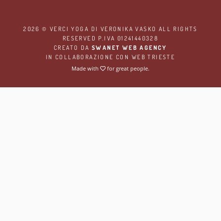
2026 ©
VERCI YOGA
DI VERONIKA VASKO ALL RIGHTS
RESERVED P.IVA 01241440328
CREATO DA
SWANET WEB AGENCY
IN COLLABORAZIONE CON
WEB TRIESTE
Made with
for great people.