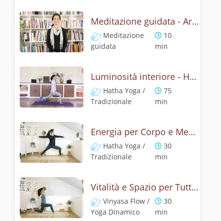
Meditazione guidata - Armonia e Libertà con Padma Mudra
Meditazione
10
guidata
min
Luminosità interiore - Hatha Yoga
Hatha Yoga /
75
Tradizionale
min
Energia per Corpo e Mente con Hatha Yoga
Hatha Yoga /
30
Tradizionale
min
Vitalità e Spazio per Tutto il Corpo
Vinyasa Flow /
30
Yoga Dinamico
min