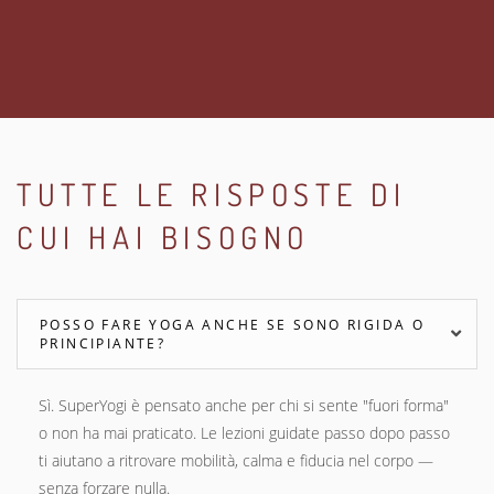
TUTTE LE RISPOSTE DI
CUI HAI BISOGNO
POSSO FARE YOGA ANCHE SE SONO RIGIDA O
PRINCIPIANTE?
Sì. SuperYogi è pensato anche per chi si sente "fuori forma"
o non ha mai praticato. Le lezioni guidate passo dopo passo
ti aiutano a ritrovare mobilità, calma e fiducia nel corpo —
senza forzare nulla.