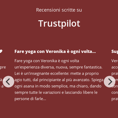
Recensioni scritte su
💖
Fare yoga con Veronika è ogni volta…
Su
Fare yoga con Veronika è ogni volta
Ver
mpre
un'esperienza diversa, nuova, sempre fantastica.
acc
Lei è un'insegnante eccellente: mette a proprio
pra
tà e
agio tutti, dal principiante al più avanzato. Spiega
com
e a
ogni asana in modo semplice, ma chiaro, dando
sor
sempre tutte le variazioni e lasciando libere le
con
persone di farle...
prat