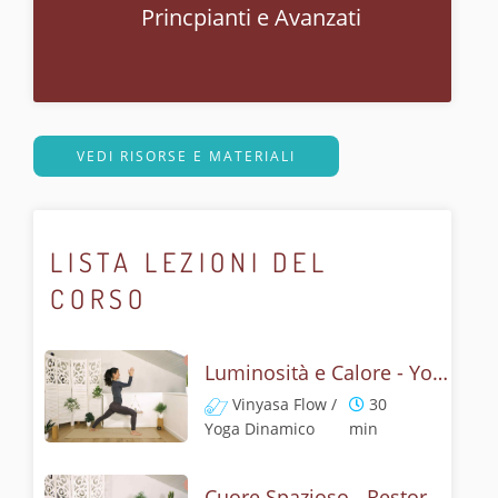
Princpianti e Avanzati
VEDI RISORSE E MATERIALI
LISTA LEZIONI DEL
CORSO
Luminosità e Calore - Yoga Flow Cuore
Vinyasa Flow /
30
Yoga Dinamico
min
Cuore Spazioso - Restorative Yoga