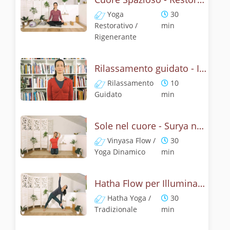
Yoga
30
Restorativo /
min
Rigenerante
Rilassamento guidato - Il nido protetto
Rilassamento
10
Guidato
min
Sole nel cuore - Surya namaskar
Vinyasa Flow /
30
Yoga Dinamico
min
Hatha Flow per Illuminare la Giornata
Hatha Yoga /
30
Tradizionale
min