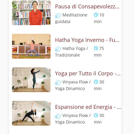
Pausa di Consapevolezza - Meditazione Mindfulness
Meditazione
10
guidata
min
Hatha Yoga Inverno - Fuoco Interiore con Mudra
Hatha Yoga /
75
Tradizionale
min
Yoga per Tutto il Corpo - Slow Flow con Ujjai
Vinyasa Flow /
30
Yoga Dinamico
min
Espansione ed Energia - Yoga Dinamico Posturale
Vinyasa Flow /
30
Yoga Dinamico
min