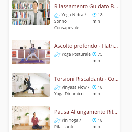
Rilassamento Guidato Bosco nella Neve - Yoga Nidra Inverno
Yoga Nidra /
18
Sonno
min
Consapevole
Ascolto profondo - Hatha Yoga Posturale
Yoga Posturale
75
min
Torsioni Riscaldanti - Core Vinyasa Yoga
Vinyasa Flow /
18
Yoga Dinamico
min
Pausa Allungamento Rilassante - Yin per Tutto il Corpo
Yin Yoga /
18
Rilassante
min