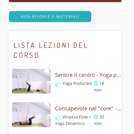
VEDI RISORSE E MATERIALI
LISTA LEZIONI DEL
CORSO
Sentire il centro - Yoga per il core
Yoga Posturale
18
min
Consapevole nel "core" - Yoga dinamico
Vinyasa Flow /
30
Yoga Dinamico
min