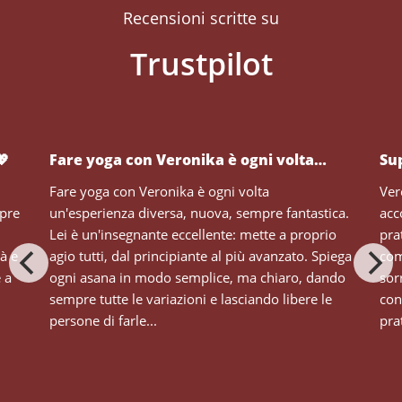
Recensioni scritte su
💖
Fare yoga con Veronika è ogni volta…
Su
Fare yoga con Veronika è ogni volta
Ver
mpre
un'esperienza diversa, nuova, sempre fantastica.
acc
Lei è un'insegnante eccellente: mette a proprio
pra
tà e
agio tutti, dal principiante al più avanzato. Spiega
com
e a
ogni asana in modo semplice, ma chiaro, dando
sor
sempre tutte le variazioni e lasciando libere le
con
persone di farle...
prat