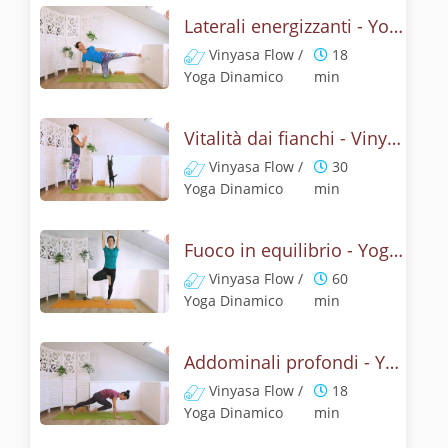
Laterali energizzanti - Yoga per il Core
Vinyasa Flow /
18
Yoga Dinamico
min
Vitalità dai fianchi - Vinyasa yoga per il core
Vinyasa Flow /
30
Yoga Dinamico
min
Fuoco in equilibrio - Yoga per il CORE
Vinyasa Flow /
60
Yoga Dinamico
min
Addominali profondi - Yoga dinamico
Vinyasa Flow /
18
Yoga Dinamico
min