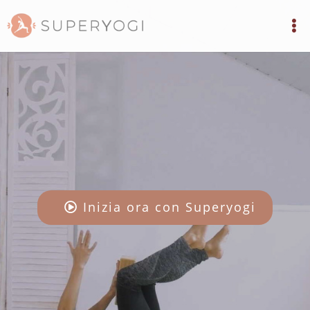
Inizia ora con Superyogi