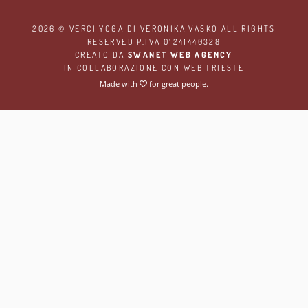
2026 ©
VERCI YOGA
DI VERONIKA VASKO ALL RIGHTS
RESERVED P.IVA 01241440328
CREATO DA
SWANET WEB AGENCY
IN COLLABORAZIONE CON
WEB TRIESTE
Made with
for great people.