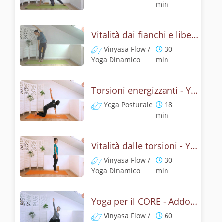
min
Vitalità dai fianchi e libertà del respiro - Yoga core
Vinyasa Flow /
30
Yoga Dinamico
min
Torsioni energizzanti - Yoga posturale per schiena e addominali
Yoga Posturale
18
min
Vitalità dalle torsioni - Yoga e respiro per il core
Vinyasa Flow /
30
Yoga Dinamico
min
Yoga per il CORE - Addominali attivi con le torsioni
Vinyasa Flow /
60