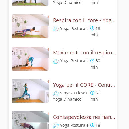
Yoga Dinamico
min
Respira con il core - Yoga addominali e respirazione
Yoga Posturale
18
min
Movimenti con il respiro - Yoga dinamico per il core
Yoga Posturale
30
min
Yoga per il CORE - Centro forte e addominali consapevoli
Vinyasa Flow /
60
Yoga Dinamico
min
Consapevolezza nei fianchi - Yoga
Yoga Posturale
18