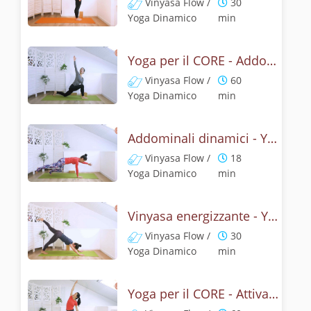
Vinyasa Flow /
30
Yoga Dinamico
min
Yoga per il CORE - Addominali attivi con le torsioni
Vinyasa Flow /
60
Yoga Dinamico
min
Addominali dinamici - Yoga con la posizione della barca
Vinyasa Flow /
18
Yoga Dinamico
min
Vinyasa energizzante - Yoga addominali e schiena
Vinyasa Flow /
30
Yoga Dinamico
min
Yoga per il CORE - Attivazione dal centro