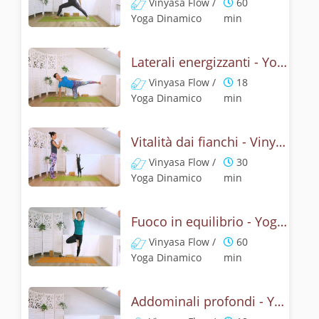
Vinyasa Flow /
60
Yoga Dinamico
min
Laterali energizzanti - Yoga per il Core
Vinyasa Flow /
18
Yoga Dinamico
min
Vitalità dai fianchi - Vinyasa yoga per il core
Vinyasa Flow /
30
Yoga Dinamico
min
Fuoco in equilibrio - Yoga per il CORE
Vinyasa Flow /
60
Yoga Dinamico
min
Addominali profondi - Yoga dinamico