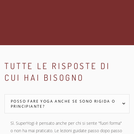
TUTTE LE RISPOSTE DI
CUI HAI BISOGNO
POSSO FARE YOGA ANCHE SE SONO RIGIDA O
PRINCIPIANTE?
Sì. SuperYogi è pensato anche per chi si sente "fuori forma"
o non ha mai praticato. Le lezioni guidate passo dopo passo