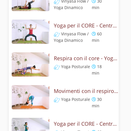
Vinyasa Flow /
30
Yoga Dinamico
min
Yoga per il CORE - Centro forte e addome consapevole
Vinyasa Flow /
60
Yoga Dinamico
min
Respira con il core - Yoga addominali e respirazione
Yoga Posturale
18
min
Movimenti con il respiro - Yoga dinamico per il core
Yoga Posturale
30
min
Yoga per il CORE - Centro forte e addominali consapevoli