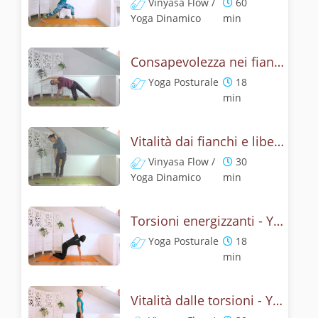
Vinyasa Flow /
60
Yoga Dinamico
min
Consapevolezza nei fianchi - Yoga
Yoga Posturale
18
min
Vitalità dai fianchi e libertà del respiro - Yoga core
Vinyasa Flow /
30
Yoga Dinamico
min
Torsioni energizzanti - Yoga posturale per schiena e addominali
Yoga Posturale
18
min
Vitalità dalle torsioni - Yoga e respiro per il core