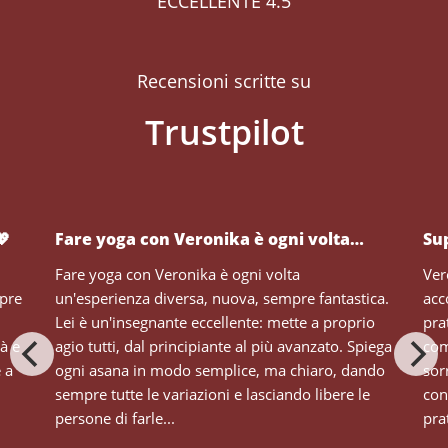
ECCELLENTE 4.5
Recensioni scritte su
💖
Fare yoga con Veronika è ogni volta…
Su
Fare yoga con Veronika è ogni volta
Ver
mpre
un'esperienza diversa, nuova, sempre fantastica.
acc
Lei è un'insegnante eccellente: mette a proprio
pra
tà e
agio tutti, dal principiante al più avanzato. Spiega
com
e a
ogni asana in modo semplice, ma chiaro, dando
sor
sempre tutte le variazioni e lasciando libere le
con
persone di farle...
prat