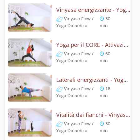
Vinyasa energizzante - Yoga addominali e schiena
Vinyasa Flow /
30
Yoga Dinamico
min
Yoga per il CORE - Attivazione dal centro
Vinyasa Flow /
60
Yoga Dinamico
min
Laterali energizzanti - Yoga per il Core
Vinyasa Flow /
18
Yoga Dinamico
min
Vitalità dai fianchi - Vinyasa yoga per il core
Vinyasa Flow /
30
Yoga Dinamico
min