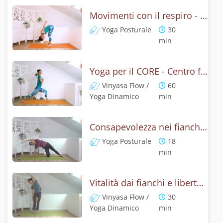
Movimenti con il respiro - Yoga dinamico per il core
Yoga Posturale
30
min
Yoga per il CORE - Centro forte e addominali consapevoli
Vinyasa Flow /
60
Yoga Dinamico
min
Consapevolezza nei fianchi - Yoga
Yoga Posturale
18
min
Vitalità dai fianchi e libertà del respiro - Yoga core
Vinyasa Flow /
30
Yoga Dinamico
min