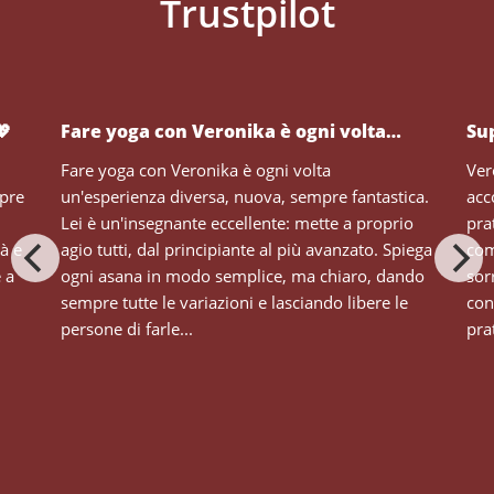
💖
Fare yoga con Veronika è ogni volta…
Su
Fare yoga con Veronika è ogni volta
Ver
mpre
un'esperienza diversa, nuova, sempre fantastica.
acc
Lei è un'insegnante eccellente: mette a proprio
pra
tà e
agio tutti, dal principiante al più avanzato. Spiega
com
e a
ogni asana in modo semplice, ma chiaro, dando
sor
sempre tutte le variazioni e lasciando libere le
con
persone di farle...
prat