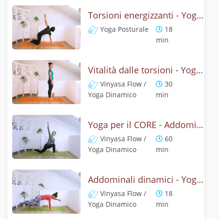
Torsioni energizzanti - Yoga posturale per schiena e addominali
Yoga Posturale
18
min
Vitalità dalle torsioni - Yoga e respiro per il core
Vinyasa Flow /
30
Yoga Dinamico
min
Yoga per il CORE - Addominali attivi con le torsioni
Vinyasa Flow /
60
Yoga Dinamico
min
Addominali dinamici - Yoga con la posizione della barca
Vinyasa Flow /
18
Yoga Dinamico
min