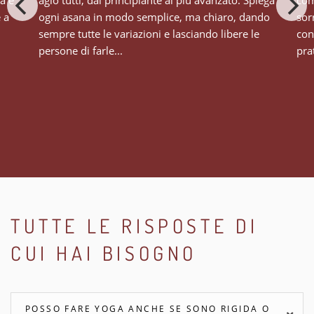
tà e
agio tutti, dal principiante al più avanzato. Spiega
com
e a
ogni asana in modo semplice, ma chiaro, dando
sor
sempre tutte le variazioni e lasciando libere le
con
persone di farle...
prat
TUTTE LE RISPOSTE DI
CUI HAI BISOGNO
POSSO FARE YOGA ANCHE SE SONO RIGIDA O