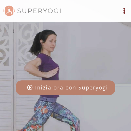
Inizia ora con Superyogi