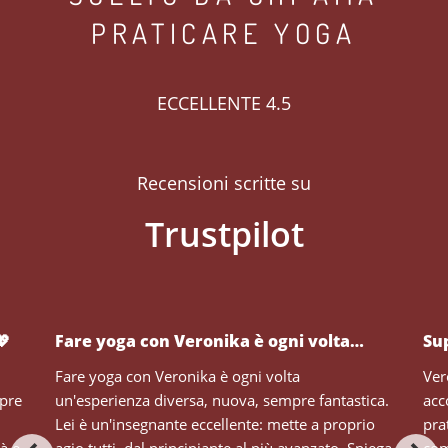
PRATICARE YOGA
ECCELLENTE 4.5
Recensioni scritte su
💖
Fare yoga con Veronika è ogni volta…
Su
Fare yoga con Veronika è ogni volta
Ver
mpre
un'esperienza diversa, nuova, sempre fantastica.
acc
Lei è un'insegnante eccellente: mette a proprio
pra