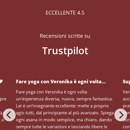
ECCELLENTE 4.5
Recensioni scritte su
💖
Fare yoga con Veronika è ogni volta…
Su
Fare yoga con Veronika è ogni volta
Ver
mpre
un'esperienza diversa, nuova, sempre fantastica.
acc
Lei è un'insegnante eccellente: mette a proprio
pra
tà e
agio tutti, dal principiante al più avanzato. Spiega
com
e a
ogni asana in modo semplice, ma chiaro, dando
sor
sempre tutte le variazioni e lasciando libere le
con