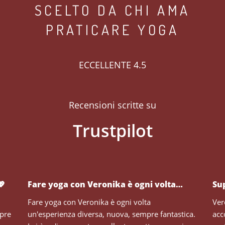
SCELTO DA CHI AMA
PRATICARE YOGA
ECCELLENTE 4.5
Recensioni scritte su
💖
Fare yoga con Veronika è ogni volta…
Su
Fare yoga con Veronika è ogni volta
Ver
mpre
un'esperienza diversa, nuova, sempre fantastica.
acc