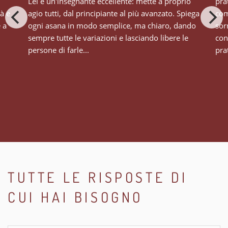
Lei è un'insegnante eccellente: mette a proprio
pra
tà e
agio tutti, dal principiante al più avanzato. Spiega
com
e a
ogni asana in modo semplice, ma chiaro, dando
sor
sempre tutte le variazioni e lasciando libere le
con
persone di farle...
prat
TUTTE LE RISPOSTE DI
CUI HAI BISOGNO