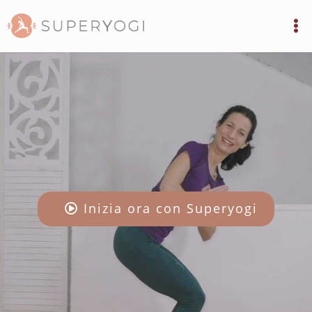
Inizia ora con Superyogi