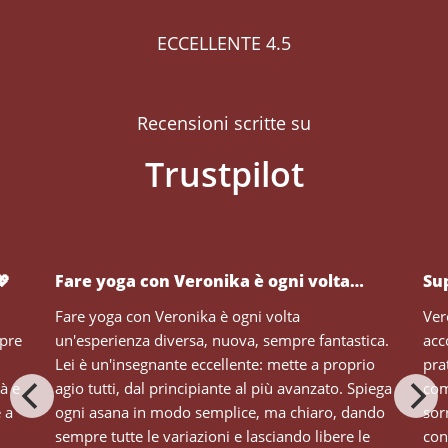
ECCELLENTE 4.5
Recensioni scritte su
💖
Fare yoga con Veronika è ogni volta…
Su
Fare yoga con Veronika è ogni volta
Ver
mpre
un'esperienza diversa, nuova, sempre fantastica.
acc
Lei è un'insegnante eccellente: mette a proprio
pra
tà e
agio tutti, dal principiante al più avanzato. Spiega
com
e a
ogni asana in modo semplice, ma chiaro, dando
sor
sempre tutte le variazioni e lasciando libere le
con