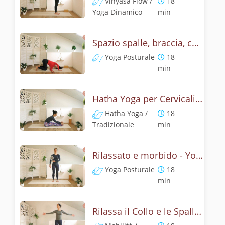
Vinyasa Flow /
18
Yoga Dinamico
min
Spazio spalle, braccia, collo - Yoga posturale
Yoga Posturale
18
min
Hatha Yoga per Cervicali e Spalle - Respira via la tensione
Hatha Yoga /
18
Tradizionale
min
Rilassato e morbido - Yoga per Spalle e Collo
Yoga Posturale
18
min
Rilassa il Collo e le Spalle - Movimento e Automassaggio