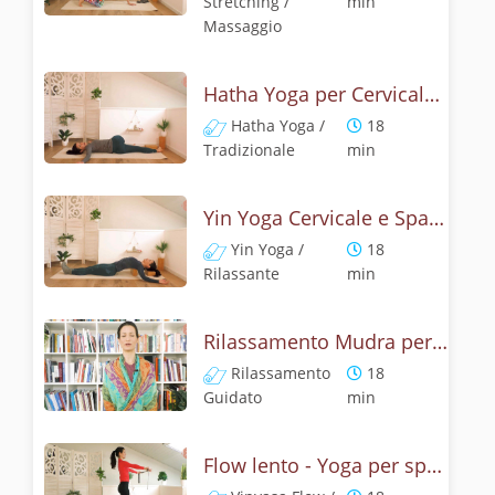
Stretching /
min
Massaggio
Hatha Yoga per Cervicale - Rilassa il Viso e il Collo
Hatha Yoga /
18
Tradizionale
min
Yin Yoga Cervicale e Spalle - Spazio e Rilassatezza
Yin Yoga /
18
Rilassante
min
Rilassamento Mudra per Cervicale
Rilassamento
18
Guidato
min
Flow lento - Yoga per spalle e collo