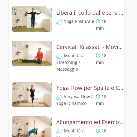
Libera il collo dalle tensioni - Yoga e mobilità
Yoga Posturale
18
min
Cervicali Rilassati - Movimento e Massaggio con il Foamroller
Mobilità /
18
Stretching /
min
Massaggio
Yoga Flow per Spalle e Cervicali - Yoga con Garudasana e Gomukasana
Vinyasa Flow /
18
Yoga Dinamico
min
Allungamento ed Esercizi per Collo e Spalle
Mobilità /
18