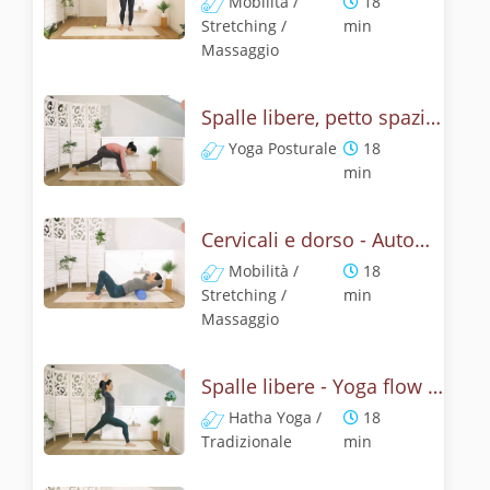
Mobilità /
18
Stretching /
min
Massaggio
Spalle libere, petto spazioso - Yoga posturale
Yoga Posturale
18
min
Cervicali e dorso - Automassaggio con il rullo
Mobilità /
18
Stretching /
min
Massaggio
Spalle libere - Yoga flow per tutto il corpo
Hatha Yoga /
18
Tradizionale
min