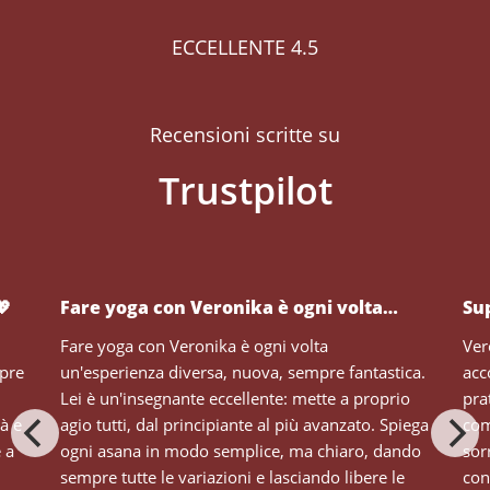
ECCELLENTE 4.5
Recensioni scritte su
💖
Fare yoga con Veronika è ogni volta…
Su
Fare yoga con Veronika è ogni volta
Ver
mpre
un'esperienza diversa, nuova, sempre fantastica.
acc
Lei è un'insegnante eccellente: mette a proprio
pra
tà e
agio tutti, dal principiante al più avanzato. Spiega
com
e a
ogni asana in modo semplice, ma chiaro, dando
sor
sempre tutte le variazioni e lasciando libere le
con