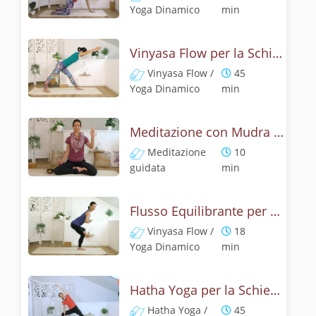
Yoga Dinamico
min
Vinyasa Flow per la Schiena: Fluidità e Movimento
Vinyasa Flow /
45
Yoga Dinamico
min
Meditazione con Mudra per Energizzare la Spina Dorsale
Meditazione
10
guidata
min
Flusso Equilibrante per Glutei e Schiena
Vinyasa Flow /
18
Yoga Dinamico
min
Hatha Yoga per la Schiena: Benessere e Rilassamento
Hatha Yoga /
45