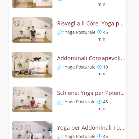
min
Risveglia il Core: Yoga per la Stabilità della Schiena
Yoga Posturale
45
min
Addominali Consapevoli - Yoga per la Schiena
Yoga Posturale
10
min
Schiena: Yoga per Potenza e Flessibilità
Yoga Posturale
45
min
Yoga per Addominali Tonici e Schiena Protetta
Yoga Posturale
45