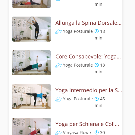
min
Allunga la Spina Dorsale: Yoga per la Schiena Forte e Flessibile
Yoga Posturale
18
min
Core Consapevole: Yoga per Addominali e Stabilità
Yoga Posturale
18
min
Yoga Intermedio per la Schiena: Approfondimento e Sfida
Yoga Posturale
45
min
Yoga per Schiena e Collo - Flusso Lento
Vinyasa Flow /
30