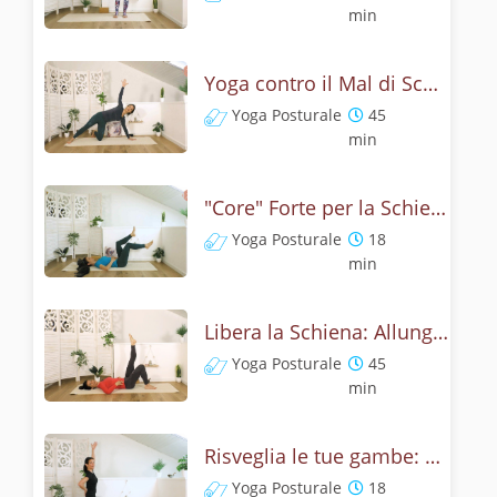
min
Yoga contro il Mal di Schiena: Previeni e Allevia i Dolori
Yoga Posturale
45
min
"Core" Forte per la Schiena Sana: Yoga Addominali
Yoga Posturale
18
min
Libera la Schiena: Allunga la Catena Anteriore
Yoga Posturale
45
min
Risveglia le tue gambe: Yoga per flessori delle anche e postura
Yoga Posturale
18