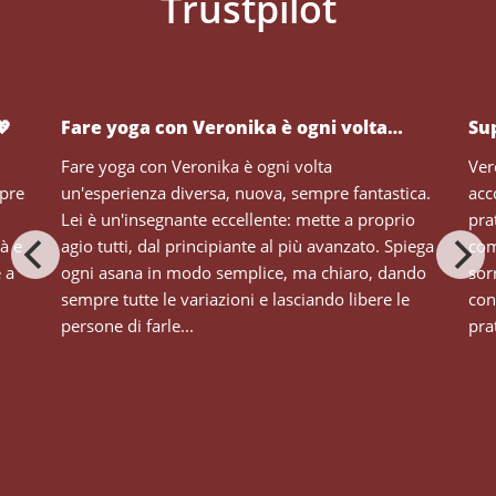
💖
Fare yoga con Veronika è ogni volta…
Su
Fare yoga con Veronika è ogni volta
Ver
mpre
un'esperienza diversa, nuova, sempre fantastica.
acc
Lei è un'insegnante eccellente: mette a proprio
pra
tà e
agio tutti, dal principiante al più avanzato. Spiega
com
e a
ogni asana in modo semplice, ma chiaro, dando
sor
sempre tutte le variazioni e lasciando libere le
con
persone di farle...
prat