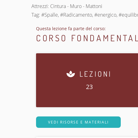
Attrezzi: Cintura - Muro - Mattoni
Tag: #Spalle, #Radicamento, #energico, #equilibra
Questa lezione fa parte del corso:
CORSO FONDAMENTAL
LEZIONI
23
VEDI RISORSE E MATERIALI