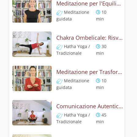
Meditazione per l'Equilibrio Interiore: Chakra Sacrale
Meditazione
10
guidata
min
Chakra Ombelicale: Risveglia il Potere Interiore
Hatha Yoga /
30
Tradizionale
min
Meditazione per Trasformazione e Fuoco Interiore: Chakra Ombelicale
Meditazione
10
guidata
min
Comunicazione Autentica: Yoga e il Quinto Chakra
Hatha Yoga /
45
Tradizionale
min