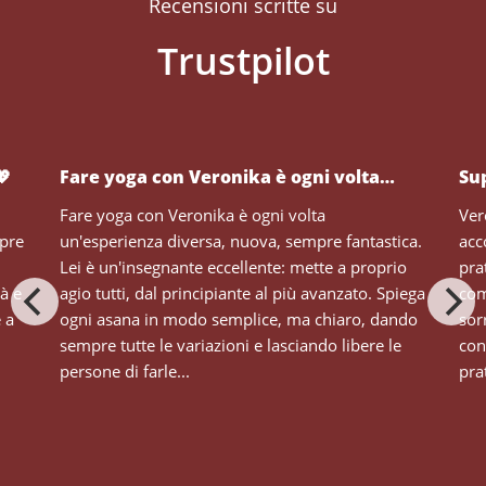
Recensioni scritte su
💖
Fare yoga con Veronika è ogni volta…
Su
Fare yoga con Veronika è ogni volta
Ver
mpre
un'esperienza diversa, nuova, sempre fantastica.
acc
Lei è un'insegnante eccellente: mette a proprio
pra
tà e
agio tutti, dal principiante al più avanzato. Spiega
com
e a
ogni asana in modo semplice, ma chiaro, dando
sor
sempre tutte le variazioni e lasciando libere le
con
persone di farle...
prat