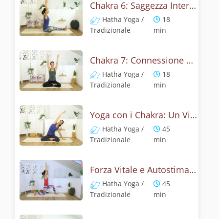
Chakra 6: Saggezza Interiore dal Terzo Occhio
Hatha Yoga /
18
Tradizionale
min
Chakra 7: Connessione profonda con Chakra della Corna
Hatha Yoga /
18
Tradizionale
min
Yoga con i Chakra: Un Viaggio Interiore di Armonia
Hatha Yoga /
45
Tradizionale
min
Forza Vitale e Autostima: Yoga per il Terzo Chakra
Hatha Yoga /
45
Tradizionale
min