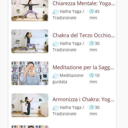
Chiarezza Mentale: Yoga con il Sesto Chakra
Hatha Yoga /
45
Tradizionale
min
Chakra del Terzo Occhio: Yoga per il Risveglio dell'Intuizione
Hatha Yoga /
30
Tradizionale
min
Meditazione per la Saggezza Interiore: Chakra del Terzo Occhio
Meditazione
10
guidata
min
Armonizza i Chakra: Yoga per Equilibrio Interiore
Hatha Yoga /
30
Tradizionale
min