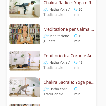
Chakra Radice: Yoga e Radicamento contro Ansia
Hatha Yoga /
30
Tradizionale
min
Meditazione per Calma e Stabilità: Chakra Radice
Meditazione
10
guidata
min
Equilibrio tra Corpo e Anima: Yoga con il Quarto Chakra
Hatha Yoga /
45
Tradizionale
min
Chakra Sacrale: Yoga per Rilasciare e Ricaricare
Hatha Yoga /
30
Tradizionale
min