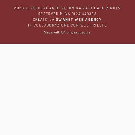
2026 ©
VERCI YOGA
DI VERONIKA VASKO ALL RIGHTS
RESERVED P.IVA 01241440328
CREATO DA
SWANET WEB AGENCY
IN COLLABORAZIONE CON
WEB TRIESTE
Made with
for great people.