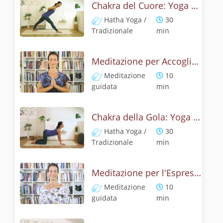
Chakra del Cuore: Yoga per il respiro e l'Anima
Hatha Yoga /
30
Tradizionale
min
Meditazione per Accogliere la Bellezza: Chakra del Cuore
Meditazione
10
guidata
min
Chakra della Gola: Yoga per la Voce Autentica
Hatha Yoga /
30
Tradizionale
min
Meditazione per l'Espressione e l'Ascolto: Chakra della Gola
Meditazione
10
guidata
min