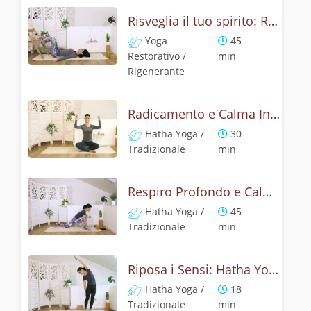
Risveglia il tuo spirito: Restorative yoga anti-fatica
Yoga
45
Restorativo /
min
Rigenerante
Radicamento e Calma Interiore: Yoga con Apana Vayu
Hatha Yoga /
30
Tradizionale
min
Respiro Profondo e Calma Interiore: Hatha Yoga Anti-Ansia
Hatha Yoga /
45
Tradizionale
min
Riposa i Sensi: Hatha Yoga per Chiarezza Mentale
Hatha Yoga /
18
Tradizionale
min