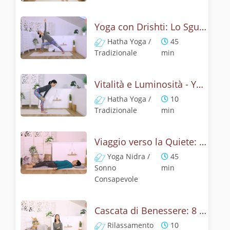
Yoga con Drishti: Lo Sguardo che Calma lo Stress
Hatha Yoga /
45
Tradizionale
min
Vitalità e Luminosità - Yoga per Aumentare il Fuoco Interiore
Hatha Yoga /
10
Tradizionale
min
Viaggio verso la Quiete: Yoga nidra e Hatha yoga
Yoga Nidra /
45
Sonno
min
Consapevole
Cascata di Benessere: 8 minuti di Rilassamento
Rilassamento
10