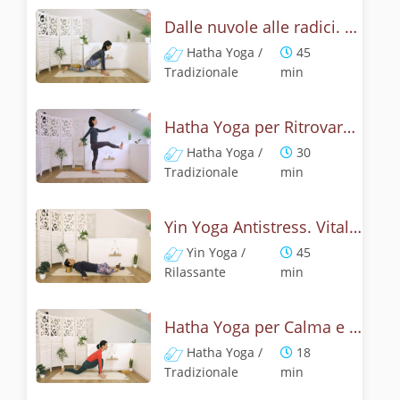
Dalle nuvole alle radici. Yoga contro stress e ansia
Hatha Yoga /
45
Tradizionale
min
Hatha Yoga per Ritrovare il Centro ed Eliminare le Tensioni
Hatha Yoga /
30
Tradizionale
min
Yin Yoga Antistress. Vitalità dallo stretching profondo
Yin Yoga /
45
Rilassante
min
Hatha Yoga per Calma e Radicamento
Hatha Yoga /
18
Tradizionale
min