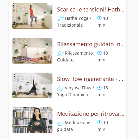
Scarica le tensioni! Hatha Yoga Antistress
Hatha Yoga /
10
Tradizionale
min
Rilassamento guidato in Shavasana - Supporto e tranquillità
Rilassamento
18
Guidato
min
Slow flow rigenerante - Respiro equilibrato antistress
Vinyasa Flow /
18
Yoga Dinamico
min
Meditazione per ritrovare la Tranquillità nei momenti di Stress
Meditazione
10
guidata
min