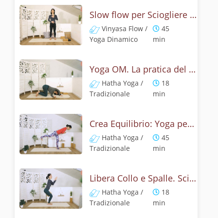
Slow flow per Sciogliere lo Stress e Ridurre la Fatica
Vinyasa Flow /
45
Yoga Dinamico
min
Yoga OM. La pratica del corpo e della mente per combattere lo stress
Hatha Yoga /
18
Tradizionale
min
Crea Equilibrio: Yoga per Superare lo Stress
Hatha Yoga /
45
Tradizionale
min
Libera Collo e Spalle. Sciogli lo Stress con lo Yoga
Hatha Yoga /
18
Tradizionale
min