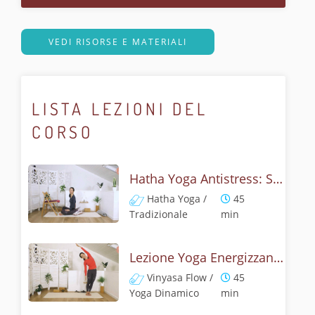
VEDI RISORSE E MATERIALI
LISTA LEZIONI DEL
CORSO
Hatha Yoga Antistress: Sconfiggi Fatica ed Esaurimento
Hatha Yoga /
45
Tradizionale
min
Lezione Yoga Energizzante: Combattere lo Stress e Rigenerare le Energie
Vinyasa Flow /
45
Yoga Dinamico
min