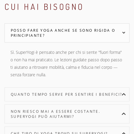
CUI HAI BISOGNO
POSSO FARE YOGA ANCHE SE SONO RIGIDA O
PRINCIPIANTE?
Sì. SuperYogi è pensato anche per chi si sente "fuori forma"
o non ha mai praticato. Le lezioni guidate passo dopo passo
ti aiutano a ritrovare mobilità, calma e fiducia nel corpo —
senza forzare nulla.
QUANTO TEMPO SERVE PER SENTIRE I BENEFICI?
NON RIESCO MAI A ESSERE COSTANTE.
SUPERYOGI PUÒ AIUTARMI?
CHE TIPO DI YOGA TROVO SU SUPERYOGI?