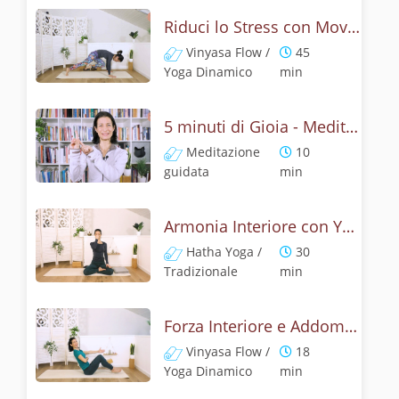
Riduci lo Stress con Movimenti Fluidi. Yoga Flow Lento
Vinyasa Flow /
45
Yoga Dinamico
min
5 minuti di Gioia - Meditazione con Mudra
Meditazione
10
guidata
min
Armonia Interiore con Yoga e Respiro
Hatha Yoga /
30
Tradizionale
min
Forza Interiore e Addominali : Yoga contro Stress
Vinyasa Flow /
18
Yoga Dinamico
min