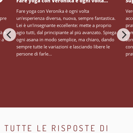
💖
Fare yoga con Veronika è ogni volta…
Su
Fare yoga con Veronika è ogni volta
Ver
mpre
un'esperienza diversa, nuova, sempre fantastica.
acc
Lei è un'insegnante eccellente: mette a proprio
pra
tà e
agio tutti, dal principiante al più avanzato. Spiega
com
e a
ogni asana in modo semplice, ma chiaro, dando
sor
sempre tutte le variazioni e lasciando libere le
con
persone di farle...
prat
TUTTE LE RISPOSTE DI